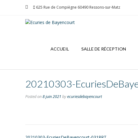
Skip
625 Rue de Compiègne 60490 Ressons-sur-Matz
to
content
ACCUEIL
SALLE DE RÉCEPTION
20210303-EcuriesDeBay
Posted on
8 juin 2021
by
ecuriesdebayencourt
Post
20210303-EcuriesDeBayencourt-0318RT