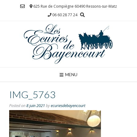
Skip
625 Rue de Compiègne 60490 Ressons-sur-Matz
to
06 60 28 77 24
content
MENU
IMG_5763
Posted on
8 juin 2021
by
ecuriesdebayencourt